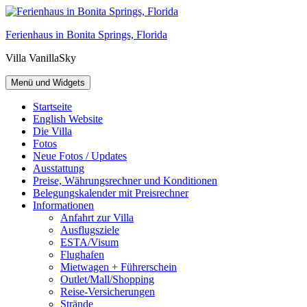
Springe
zum
Ferienhaus in Bonita Springs, Florida
Inhalt
Villa VanillaSky
Menü und Widgets
Startseite
English Website
Die Villa
Fotos
Neue Fotos / Updates
Ausstattung
Preise, Währungsrechner und Konditionen
Belegungskalender mit Preisrechner
Informationen
Anfahrt zur Villa
Ausflugsziele
ESTA/Visum
Flughafen
Mietwagen + Führerschein
Outlet/Mall/Shopping
Reise-Versicherungen
Strände